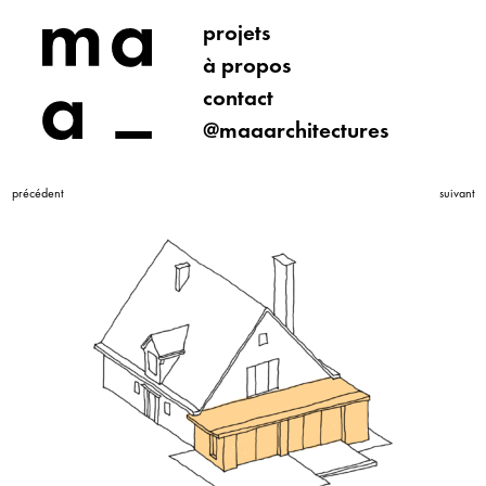
projets
à propos
contact
@maaarchitectures
précédent
suivant